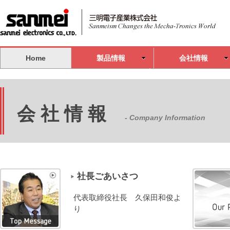
Home
製品情報
会社情報
会 社 情 報
- Company Information
社長ごあいさつ
代表取締役社長 久保田和俊よ
り