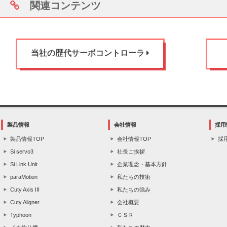
関連コンテンツ
当社の歴代サーボコントローラ
製品情報
会社情報
採用
製品情報TOP
会社情報TOP
採
Si servo3
社長ご挨拶
Si Link Unit
企業理念・基本方針
paraMotion
私たちの技術
Cuty Axis III
私たちの強み
Cuty Aligner
会社概要
Typhoon
ＣＳＲ