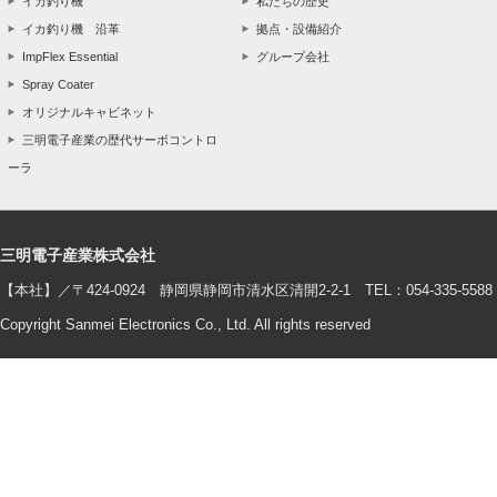
イカ釣り機
私たちの歴史
イカ釣り機 沿革
拠点・設備紹介
ImpFlex Essential
グループ会社
Spray Coater
オリジナルキャビネット
三明電子産業の歴代サーボコントロ
ーラ
三明電子産業株式会社
【本社】／〒424-0924 静岡県静岡市清水区清開2-2-1 TEL：054-335-5588 F
Copyright Sanmei Electronics Co., Ltd. All rights reserved